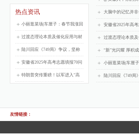
热点资讯
大脑中的记忆并非一
小丽逛菜场|车厘子：春节我涨回
安徽省2025年高考
来了 草莓：我就没降过
过渡态理论本质及催化应用与材
过渡态理论本质及
料设计
陆川回应《749局》争议，坚称
“新”光闪耀 厚积
全网七成是好评，维护主创被嘲
安徽省2025年高考志愿填报70问
小丽逛菜场|车厘
心机
_大皖新闻 | 安徽网
特朗普突传重磅！以军进入“高
陆川回应《749
度戒备状态”
友情链接：