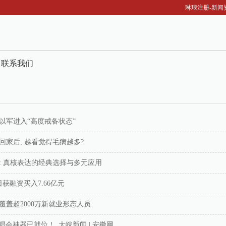
琳琅注册-新闻
联系我们
以军进入“高度戒备状态”
回家后, 越看觉得毛病越多?
: 真核表达的经典选择与多元应用
日获融资买入7.66亿元
覆盖超2000万新就业形态人员
会神器已就位！_大皖新闻 | 安徽网