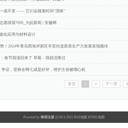
成不变 —— 它们会随着时间“漂移”
志愿填报70问_大皖新闻 | 安徽网
催化应用与材料设计
成势！2024年青岛西海岸新区辛安街道新质生产力发展喜报频传
子：春节我涨回来了 草莓：我就没降过
局》争议，坚称全网七成是好评，维护主创被嘲心机
首页
1
2
下一页
Powered by
琳琅注册
@2013-2022
RSS地图
HTML地图